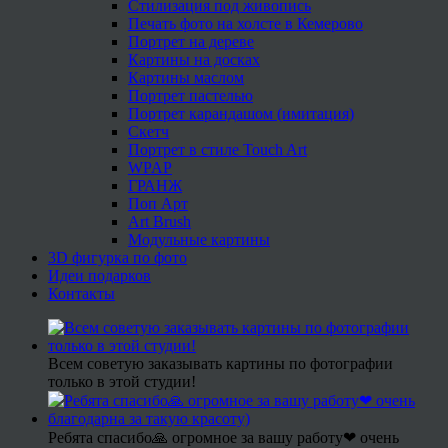
Стилизация под живопись
Печать фото на холсте в Кемерово
Портрет на дереве
Картины на досках
Картины маслом
Портрет пастелью
Портрет карандашом (имитация)
Скетч
Портрет в стиле Touch Art
WPAP
ГРАНЖ
Поп Арт
Art Brush
Модульные картины
3D фигурка по фото
Идеи подарков
Контакты
Всем советую заказывать картины по фотографии
только в этой студии!
Ребята спасибо🙏 огромное за вашу работу❤ очень