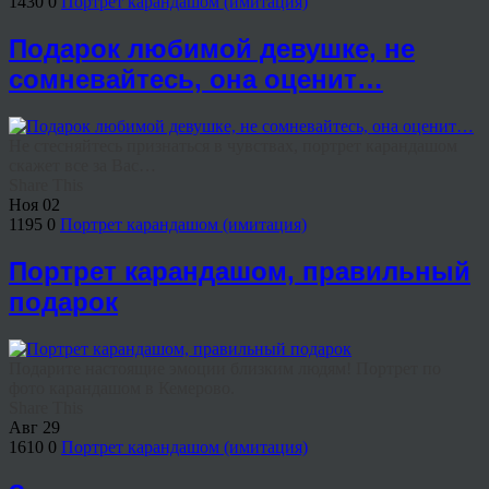
1430
0
Портрет карандашом (имитация)
Подарок любимой девушке, не
сомневайтесь, она оценит…
Не стесняйтесь признаться в чувствах, портрет карандашом
скажет все за Вас…
Share This
Ноя
02
1195
0
Портрет карандашом (имитация)
Портрет карандашом, правильный
подарок
Подарите настоящие эмоции близким людям! Портрет по
фото карандашом в Кемерово.
Share This
Авг
29
1610
0
Портрет карандашом (имитация)