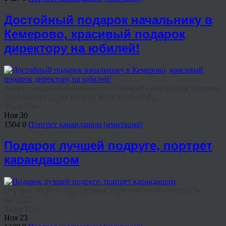
Достойный подарок начальнику в
Кемерово, красивый подарок
директору на юбилей!
Хотите угодить руководителю? Портрет карандашом в нашем
исполнении дарит восторг и восхищение! ...
Share This
Ноя
30
1504
0
Портрет карандашом (имитация)
Подарок лучшей подруге, портрет
карандашом
Портрет по фото карандашом, гарантия положительных
эмоций!
Share This
Ноя
23