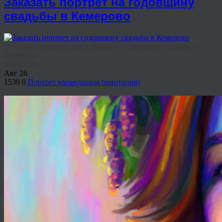
Заказать портрет на годовщину
свадьбы в Кемерово
Отличное решение для подарка на годовщину свадьбы в
Кемерово
Share This
Авг
26
1539
0
Портрет карандашом (имитация)