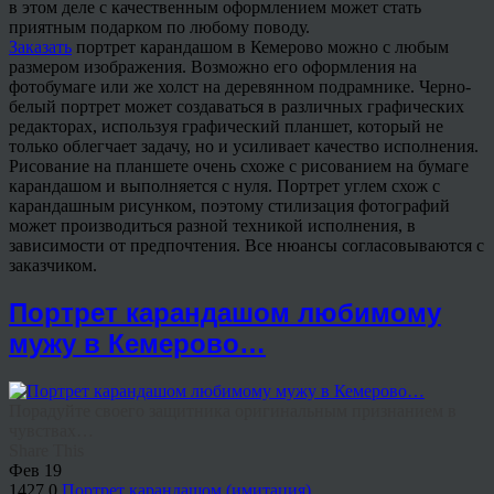
в этом деле с качественным оформлением может стать
приятным подарком по любому поводу.
Заказать
портрет карандашом в Кемерово можно с любым
размером изображения. Возможно его оформления на
фотобумаге или же холст на деревянном подрамнике. Черно-
белый портрет может создаваться в различных графических
редакторах, используя графический планшет, который не
только облегчает задачу, но и усиливает качество исполнения.
Рисование на планшете очень схоже с рисованием на бумаге
карандашом и выполняется с нуля. Портрет углем схож с
карандашным рисунком, поэтому стилизация фотографий
может производиться разной техникой исполнения, в
зависимости от предпочтения. Все нюансы согласовываются с
заказчиком.
Портрет карандашом любимому
мужу в Кемерово…
Порадуйте своего защитника оригинальным признанием в
чувствах…
Share This
Фев
19
1427
0
Портрет карандашом (имитация)