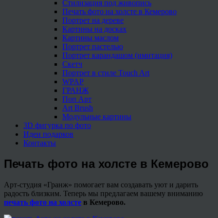
Стилизация под живопись
Печать фото на холсте в Кемерово
Портрет на дереве
Картины на досках
Картины маслом
Портрет пастелью
Портрет карандашом (имитация)
Скетч
Портрет в стиле Touch Art
WPAP
ГРАНЖ
Поп Арт
Art Brush
Модульные картины
3D фигурка по фото
Идеи подарков
Контакты
Печать фото на холсте в Кемерово
Арт-студия «Гранж» помогает вам создавать уют и дарить
радость близким. Теперь мы предлагаем вашему вниманию
печать фото на холсте
в Кемерово.