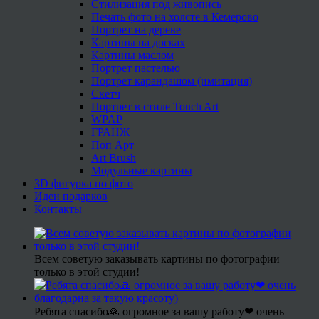
Стилизация под живопись
Печать фото на холсте в Кемерово
Портрет на дереве
Картины на досках
Картины маслом
Портрет пастелью
Портрет карандашом (имитация)
Скетч
Портрет в стиле Touch Art
WPAP
ГРАНЖ
Поп Арт
Art Brush
Модульные картины
3D фигурка по фото
Идеи подарков
Контакты
Всем советую заказывать картины по фотографии
только в этой студии!
Ребята спасибо🙏 огромное за вашу работу❤ очень