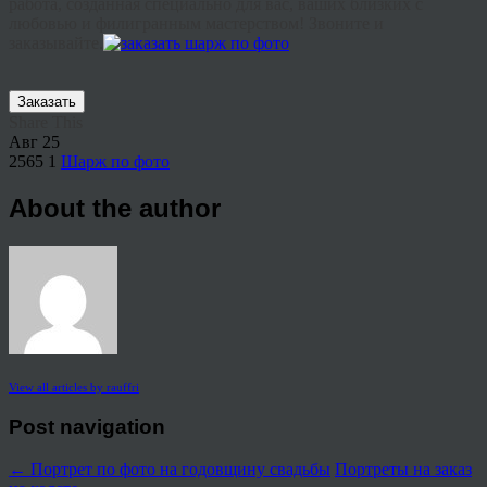
работа, созданная специально для вас, ваших близких с
любовью и филигранным мастерством! Звоните и
заказывайте.
Заказать
Share This
Авг
25
2565
1
Шарж по фото
About the author
View all articles by rauffri
Post navigation
←
Портрет по фото на годовщину свадьбы
Портреты на заказ