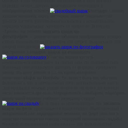
близких. Цель художников, работающих в этой технике,
передать легкое, доброе, благодушное отношение к
изображаемому объекту.
Благодаря тонкому
художественному вкусу мастеров, нашим специалистам
удается достичь удивительного сходства и одновременно
отразить уникальные особенности личности. В студии
«
Гранж
» вы можете
заказать шарж по
фотографии
—
романтичное забавное изображение, которое
станет неожиданным презентом для друзей, родных или для
второй половинки.
Настроение в подарок:
шарж на годовщину
У нас вы можно купить
юмористический рисунок на любой вкус по лояльной цене.
Итоговая стоимость будет зависеть от формата, срочности
заказа. На цену влияет и то, на каком материале
напечатан
шарж на свадьбу
.
Это может быть как обычная
фотобумага, так и натуральный либо искусственный холст.
Для придания объема, реалистичности на холст достаточно
часто наносится арт-гель. Определиться с выбором, подобрать
наилучший вариант поможет менеджер студии.
Если пока не определились, где
заказать
шарж по фото
, приглашаем в нашу студию. Выполненный в
акварельной или карандашной технике, он будет уместен в
качестве сувенира по поводу очередной годовщины свадьбы.
Каждый выполненный нами заказ — это эксклюзивная