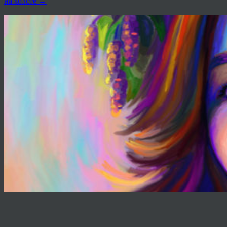
на холсте
→