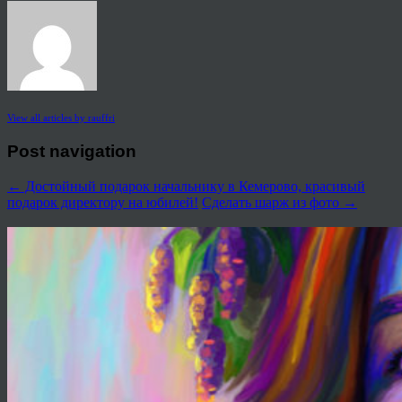
View all articles by rauffri
Post navigation
←
Достойный подарок начальнику в Кемерово, красивый
подарок директору на юбилей!
Сделать шарж из фото
→