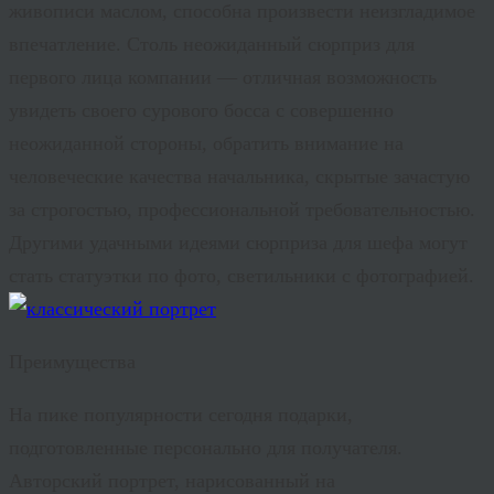
живописи маслом, способна произвести неизгладимое
впечатление. Столь неожиданный сюрприз для
первого лица компании — отличная возможность
увидеть своего сурового босса с совершенно
неожиданной стороны, обратить внимание на
человеческие качества начальника, скрытые зачастую
за строгостью, профессиональной требовательностью.
Другими удачными идеями сюрприза для шефа могут
стать статуэтки по фото, светильники с фотографией.
Преимущества
На пике популярности сегодня подарки,
подготовленные персонально для получателя.
Авторский портрет, нарисованный на