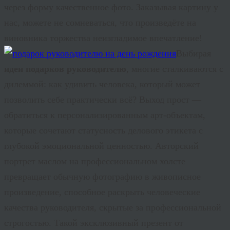
через форму качественное фото. Заказывая картину у
нас, можете не сомневаться, что произведёте на
виновника торжества неизгладимое впечатление!
Выбирая
идеи подарков руководителю
, многие сталкиваются с
дилеммой: как удивить человека, который может
позволить себе практически всё? Выход прост —
обратиться к персонализированным арт-объектам,
которые сочетают статусность делового этикета с
глубокой эмоциональной ценностью. Авторский
портрет маслом на профессиональном холсте
превращает обычную фотографию в живописное
произведение, способное раскрыть человеческие
качества руководителя, скрытые за профессиональной
строгостью. Такой эксклюзивный презент от