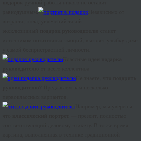
подарок
ручной работы никого не оставит
равнодушным.
Независимо от
возраста, пола, увлечений такой
эксклюзивный
подарок руководителю
станет
источником позитивных эмоций, вызовет улыбку даже
у самой беспристрастной личности.
Классные
идеи подарка
руководителю
от всего коллектива
Не знаете,
что подарить
руководителю?
Предлагаем вам несколько
первоклассных вариантов.
Например, мы уверены,
что
классический портрет
— презент, полностью
соответствующий деловому этикету. В то же время
картина, выполненная в технике традиционной