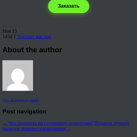
Заказать
Share This
Ноя
15
1434
1
Портрет маслом
About the author
View all articles by rauffri
Post navigation
←
Что подарить на годовщину родителям?
Подарок лучшей
подруге, портрет карандашом
→