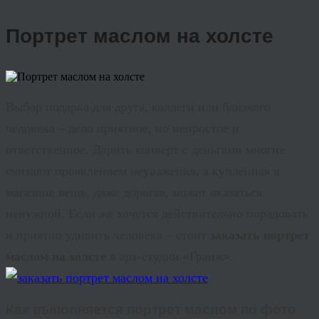
Портрет маслом на холсте
Выбор подарка для друга, коллеги или близкого
человека – дело приятное, но непростое и
ответственное. Дарить конверт с деньгами многие
считают проявлением неуважения, а купленная в
магазине вещь, даже дорогая, может оказаться
ненужной. Если же хочется действительно порадовать
и приятно удивить человека – стоит
заказать портрет
маслом на холсте
в арт-студии «
Гранж
».
Как выполняется
портрет маслом по фото