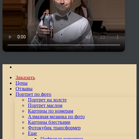
Заказать
Цены
Отзывы
Портрет по фото
Портрет на холсте
Портрет маслом
Картины по номерам
Алмазная мозаика по фото
Картины блестками
Фотокубик трансформер
Еще
Цифровая живопись