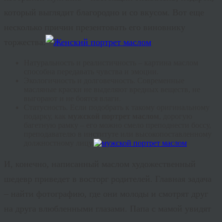
который выглядит благородно и со вкусом. Вот еще
несколько причин презентовать его виновнику
торжества:
Натуральность и реалистичность – картина маслом
способна передавать чувства и эмоции.
Экологичность
и долговечность. Современные
масляные краски не выделяют вредных веществ, не
выгорают и не боятся влаги.
Статусность
. Если подобрать к такому оригинальному
подарку, как
мужской портрет маслом
, дорогую
багетную рамку – его можно смело преподнести боссу,
преподавателю в институте или высокопоставленному
должностному лицу.
И, конечно, написанный маслом художественный
шедевр приведет в восторг родителей. Главная задача
– найти фотографию, где они молоды и смотрят друг
на друга влюбленными глазами. Папа с мамой увидят