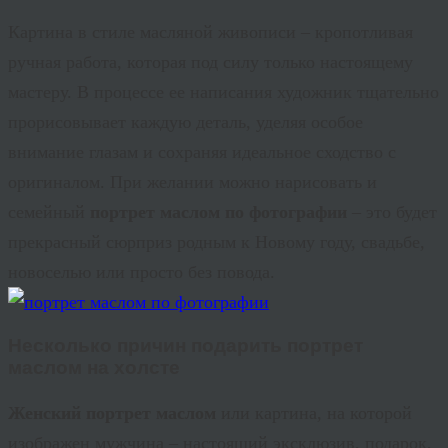
Картина в стиле масляной живописи – кропотливая
ручная работа, которая под силу только настоящему
мастеру. В процессе ее написания художник тщательно
прорисовывает каждую деталь, уделяя особое
внимание глазам и сохраняя идеальное сходство с
оригиналом. При желании можно нарисовать и
семейный
портрет маслом по фотографии
– это будет
прекрасный сюрприз родным к Новому году, свадьбе,
новоселью или просто без повода.
Несколько причин подарить
портрет
маслом на холсте
Женский портрет
маслом
или картина, на которой
изображен мужчина – настоящий эксклюзив, подарок,