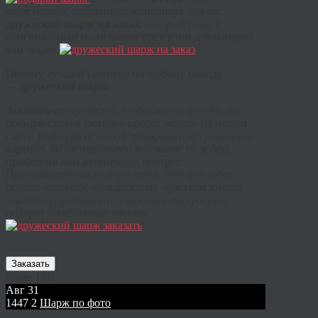
качественно, оперативно выполнить для вас
дружеский шарж на заказ,
который станет
оригинальным и стильным презентом для близких
вам людей.
Почему лучший сюрприз по любому поводу
—
дружеский шарж
Заказать
сатирическое изображение онлайн, не
покидая своего уютного кресла, можно на нашем
сайте. Выбирайте любой из вариантов: сюжетную
картину, акцентирующую внимание на хобби,
профессии или ироничный портрет.
Преподнесенный на торжество либо вовсе без
повода человеку, обладающему чувством юмора,
такой сюрприз удивит, поднимет настроение,
подарит позитивные эмоции.
Заказать
Share This
Авг
31
1447
2
Шарж по фото