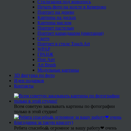
Стилизация под живопись
Печать фото на холсте в Кемерово
Портрет на дереве
Картины на досках
Картины маслом
Портрет пастелью
Портрет карандашом (имитация)
Скетч
Портрет в стиле Touch Art
WPAP
ГРАНЖ
Поп Арт
Art Brush
Модульные картины
3D фигурка по фото
Идеи подарков
Контакты
Всем советую заказывать картины по фотографии
только в этой студии!
Ребята спасибо🙏 огромное за вашу работу❤ очень