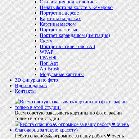
Стилизация под живопись
Печать фото на холсте в Кемерово
Портрет на дереве
Картины на досках
Картины маслом
Портрет пастелью
Портрет карандашом (имитация)
Скетч
Портрет в стиле Touch Art
WPAP
ГРАНЖ
Поп Арт
Art Brush
Модульные картины
3D фигурка по фото
Идеи подарков
Контакты
Всем советую заказывать картины по фотографии
только в этой студии!
Ребята спасибо🙏 огромное за вашу работу❤ очень