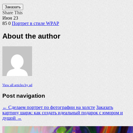
Заказать
Share This
Июн
23
85
0
Портрет в стиле WPAP
About the author
View all articles by ad
Post navigation
←
Сделаем портрет по фотографии на холсте
Заказать
картину шарж: как создать идеальный подарок с юмором и
душой
→