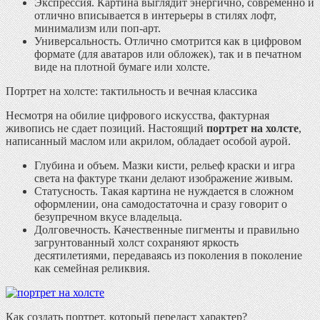
Экспрессия.
Картина выглядит энергично, современно и
отлично вписывается в интерьеры в стилях лофт,
минимализм или поп-арт.
Универсальность.
Отлично смотрится как в цифровом
формате (для аватаров или обложек), так и в печатном
виде на плотной бумаге или холсте.
Портрет на холсте: тактильность и вечная классика
Несмотря на обилие цифрового искусства, фактурная
живопись не сдает позиций. Настоящий
портрет на холсте
,
написанный маслом или акрилом, обладает особой аурой.
Глубина и объем.
Мазки кисти, рельеф краски и игра
света на фактуре ткани делают изображение живым.
Статусность.
Такая картина не нуждается в сложном
оформлении, она самодостаточна и сразу говорит о
безупречном вкусе владельца.
Долговечность.
Качественные пигменты и правильно
загрунтованный холст сохраняют яркость
десятилетиями, передаваясь из поколения в поколение
как семейная реликвия.
Как создать портрет, который передаст характер?