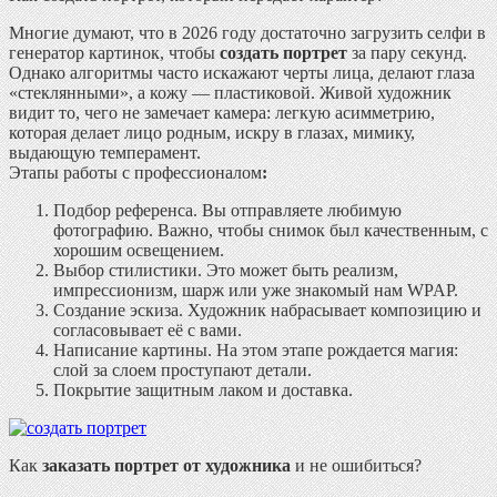
Многие думают, что в 2026 году достаточно загрузить селфи в
генератор картинок, чтобы
создать портрет
за пару секунд.
Однако алгоритмы часто искажают черты лица, делают глаза
«стеклянными», а кожу — пластиковой. Живой художник
видит то, чего не замечает камера: легкую асимметрию,
которая делает лицо родным, искру в глазах, мимику,
выдающую темперамент.
Этапы работы с профессионалом
:
Подбор референса.
Вы отправляете любимую
фотографию. Важно, чтобы снимок был качественным, с
хорошим освещением.
Выбор стилистики.
Это может быть реализм,
импрессионизм, шарж или уже знакомый нам WPAP.
Создание эскиза.
Художник набрасывает композицию и
согласовывает её с вами.
Написание картины.
На этом этапе рождается магия:
слой за слоем проступают детали.
Покрытие защитным лаком и доставка.
Как
заказать портрет от художника
и не ошибиться?