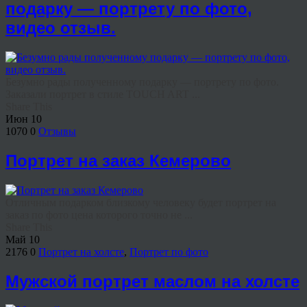
подарку — портрету по фото,
видео отзыв.
Безумно рады полученному подарку — портрету по фото.
Заказали портрет в стиле TOUCH ART ...
Share This
Июн
10
1070
0
Отзывы
Портрет на заказ Кемерово
Отличным подарком близкому человеку будет портрет на
заказ по фото цена которого точно не ...
Share This
Май
10
2176
0
Портрет на холсте
,
Портрет по фото
Мужской портрет маслом на холсте